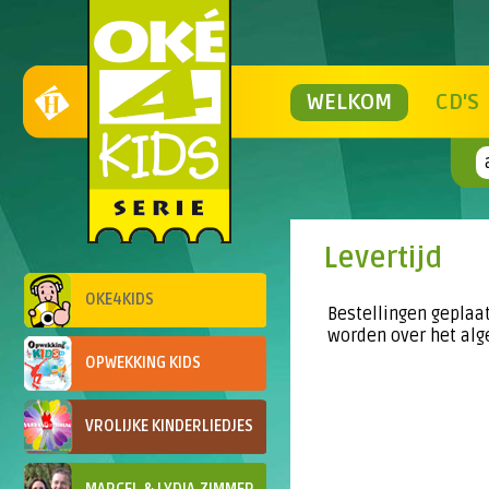
WELKOM
CD'S
Levertijd
OKE4KIDS
Bestellingen geplaa
worden over het a
OPWEKKING KIDS
VROLIJKE KINDERLIEDJES